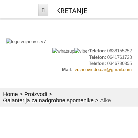
KRETANJE
NASLOVNA
PROIZVODI
Telefon
: 0638155252
Telefon
: 0641761728
Mesingana galanterija
Telefon:
0346790395
Mail
:
vujanovicdoo.ar@gmail.com
Kućni brojevi
Natpisi i obeležavanje
Home
>
Proizvodi
>
Grbovi i plakete
Galanterija za nadgrobne spomenike
>
Alke
Set stočići i stolovi
Umetnički predmeti
Pločice za ulazna vrata