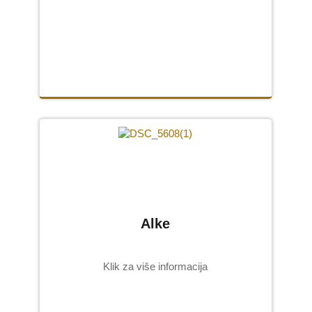
USLUGE
CNC graviranje
Peskarenje
Ručno klesanje
SLIKE
Slike na porcelanu
Grebane umetničke slike
Alke
Ikone na porcelanu
O NAMA
Klik za više informacija
KONTAKT