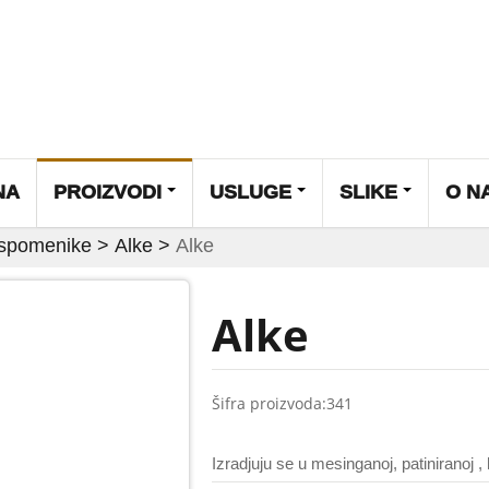
NA
PROIZVODI
USLUGE
SLIKE
O N
 spomenike
>
Alke
>
Alke
Alke
Šifra proizvoda:
341
Izradjuju se u mesinganoj, patiniranoj , 