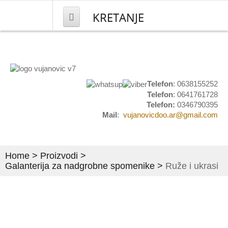
KRETANJE
NASLOVNA
PROIZVODI
Telefon
: 0638155252
Telefon
: 0641761728
Mesingana galanterija
Telefon:
0346790395
Mail
:
vujanovicdoo.ar@gmail.com
Kućni brojevi
Natpisi i obeležavanje
Home
>
Proizvodi
>
Grbovi i plakete
Galanterija za nadgrobne spomenike
>
Ruže i ukrasi
Set stočići i stolovi
Umetnički predmeti
Pločice za ulazna vrata