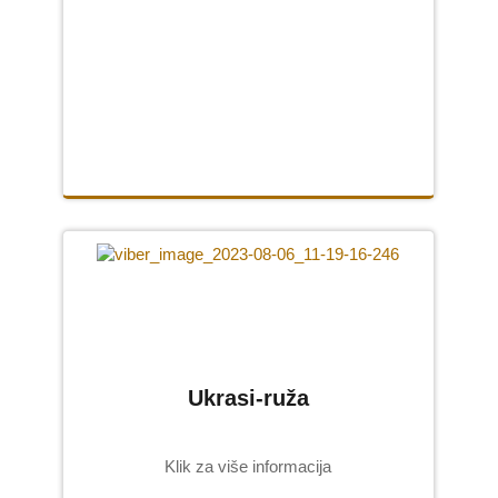
USLUGE
CNC graviranje
Peskarenje
Ručno klesanje
SLIKE
Slike na porcelanu
Grebane umetničke slike
Ikone na porcelanu
Ukrasi-ruža
O NAMA
Klik za više informacija
KONTAKT