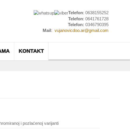
Telefon
: 0638155252
Telefon
: 0641761728
Telefon:
0346790395
Mail
:
vujanovicdoo.ar@gmail.com
AMA
KONTAKT
hromiranoj i pozlaćenoj varijanti