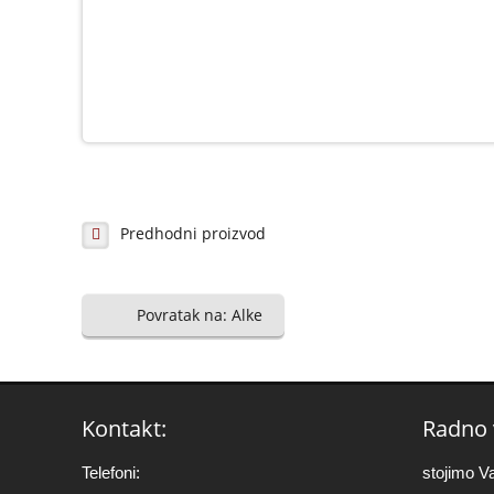
Predhodni proizvod
Povratak na: Alke
Kontakt:
Radno 
Telefoni:
stojimo V