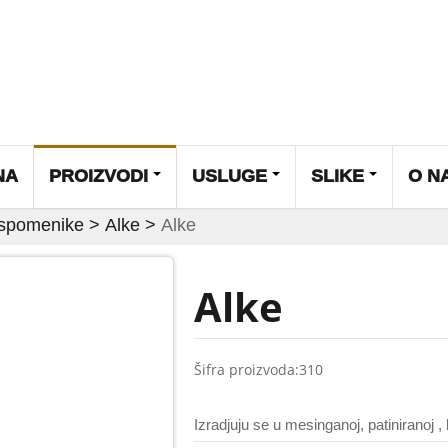
NA
PROIZVODI
USLUGE
SLIKE
O N
 spomenike
>
Alke
>
Alke
Alke
Šifra proizvoda:
310
Izradjuju se u mesinganoj, patiniranoj , 