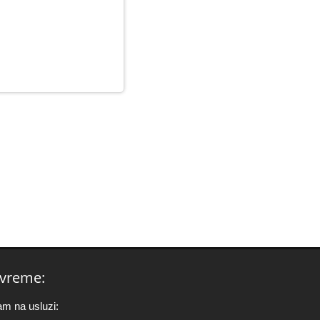
vreme:
am na usluzi: