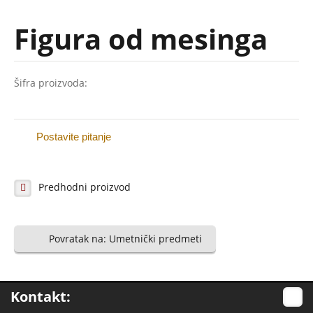
Galerija (naši radovi)
Figura od mesinga
Galanterija za nadgrobne
spomenike
Šifra proizvoda:
Slova i brojevi
Krstovi i obeležja
Postavite pitanje
Ramovi
Alke
Predhodni proizvod
Vazne i kandila
Pločice sa natpisom
Povratak na: Umetnički predmeti
Ruže i ukrasi
Inoks-prohrom
Kontakt:
Galerija (naši radovi)