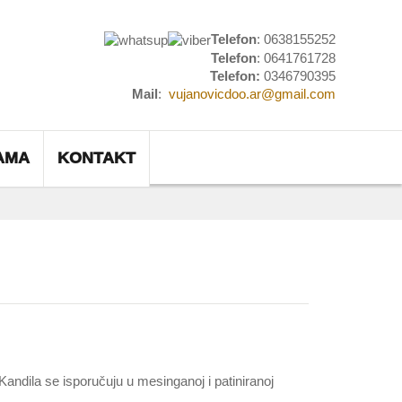
Telefon
: 0638155252
Telefon
: 0641761728
Telefon:
0346790395
Mail
:
vujanovicdoo.ar@gmail.com
AMA
KONTAKT
 Kandila se isporučuju u mesinganoj i patiniranoj