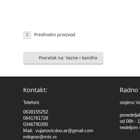
Predhodni proizvod
Povratak na: Vazne i kandila
Kontakt:
Radno 
Telefoni:
stojimo V
0638155252
ponedelja
0641761728
od 08h - 
0346790395
nedeljom 
Mail:
vujanovicdoo.ar@gmail.com
milojear@mts.rs