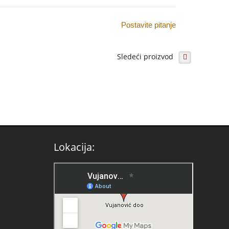
Postavite pitanje
Sledeći proizvod
Lokacija: