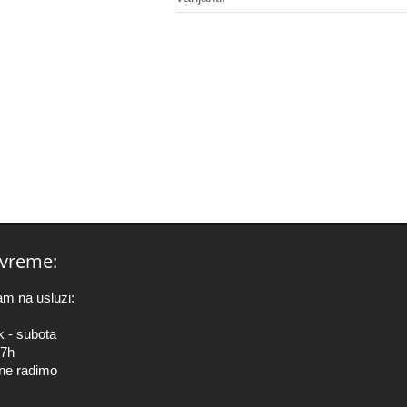
vreme:
am na usluzi:
k - subota
17h
ne radimo