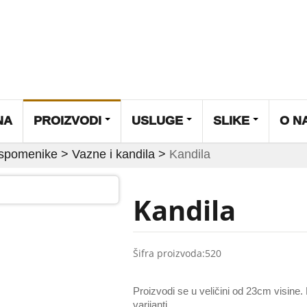
NA
PROIZVODI
USLUGE
SLIKE
O N
 spomenike
>
Vazne i kandila
>
Kandila
Kandila
Šifra proizvoda:
520
Proizvodi se u veličini od 23cm visine.
varijanti.