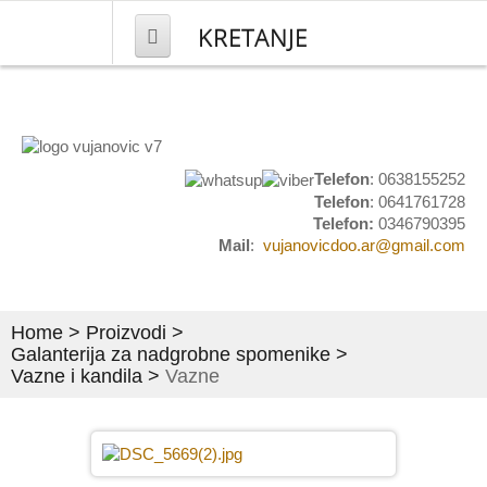
KRETANJE
NASLOVNA
PROIZVODI
Telefon
: 0638155252
Telefon
: 0641761728
Mesingana galanterija
Telefon:
0346790395
Mail
:
vujanovicdoo.ar@gmail.com
Kućni brojevi
Natpisi i obeležavanje
Home
>
Proizvodi
>
Grbovi i plakete
Galanterija za nadgrobne spomenike
>
Vazne i kandila
>
Vazne
Set stočići i stolovi
Umetnički predmeti
Pločice za ulazna vrata