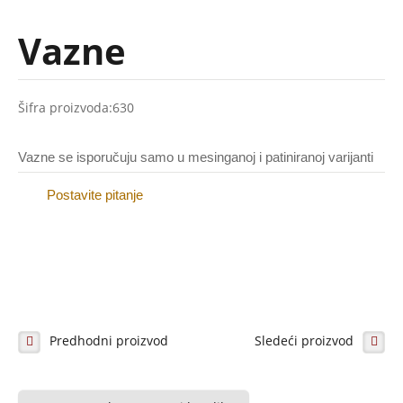
Galerija (naši radovi)
Vazne
Galanterija za nadgrobne spomenike
Šifra proizvoda:
630
Slova i brojevi
Krstovi i obeležja
Vazne se isporučuju samo u mesinganoj i patiniranoj varijanti
Ramovi
Postavite pitanje
Alke
Vazne i kandila
Pločice sa natpisom
Ruže i ukrasi
Predhodni proizvod
Sledeći proizvod
Inoks-prohrom
Galerija (naši radovi)