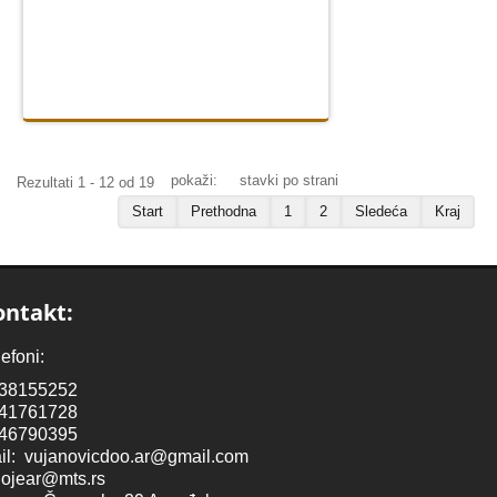
pokaži:
stavki po strani
Rezultati 1 - 12 od 19
Start
Prethodna
1
2
Sledeća
Kraj
ontakt:
efoni:
38155252
41761728
46790395
il:
vujanovicdoo.ar@gmail.com
lojear@mts.rs