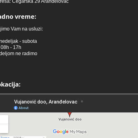
resa: Čegarska 29 Aranđelovac
adno vreme:
ojimo Vam na usluzi:
nedeljak - subota
 08h - 17h
deljom ne radimo
kacija: