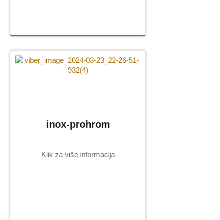
Vazne i
kandila
Pločice sa
natpisom
Ruže i ukrasi
Inoks-
prohrom
Galerija (naši
radovi)
inox-prohrom
USLUGE
Klik za više informacija
CNC graviranje
Peskarenje
Ručno klesanje