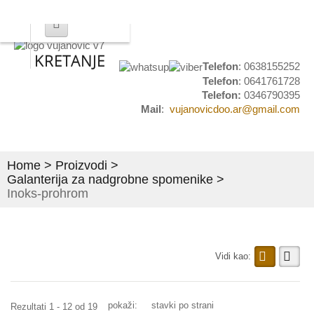
KRETANJE
NASLOVNA
Telefon
: 0638155252
Telefon
: 0641761728
Telefon:
0346790395
PROIZVODI
Mail
:
vujanovicdoo.ar@gmail.com
Mesingana
galanterija
Home
>
Proizvodi
>
Galanterija za nadgrobne spomenike
>
Kućni brojevi
Inoks-prohrom
Natpisi i
obeležavanje
Grbovi i
Vidi kao:
plakete
Set stočići i
pokaži:
stavki po strani
Rezultati 1 - 12 od 19
stolovi