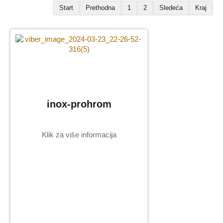
Start
Prethodna
1
2
Sledeća
Kraj
Umetnički
predmeti
Pločice za
ulazna vrata
Galerija (naši
radovi)
inox-prohrom
Galanterija za
nadgrobne
spomenike
Klik za više informacija
Slova i brojevi
Krstovi i
obeležja
Ramovi
Alke