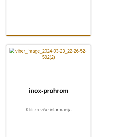
SLIKE
Slike na porcelanu
Grebane
umetničke slike
Ikone na porcelanu
O NAMA
KONTAKT
inox-prohrom
Klik za više informacija