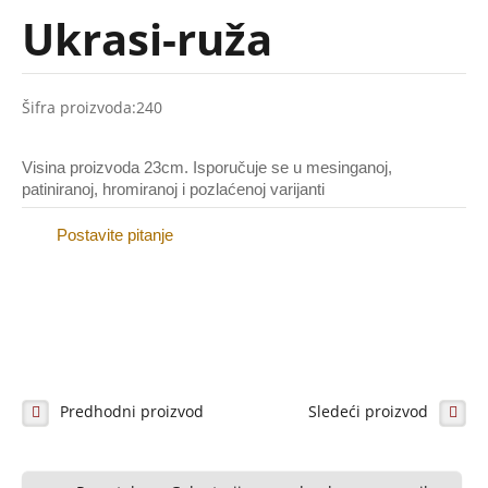
Ukrasi-ruža
Galerija (naši radovi)
Galanterija za nadgrobne spomenike
Šifra proizvoda:
240
Slova i brojevi
Visina proizvoda 23cm. Isporučuje se u mesinganoj,
Krstovi i obeležja
patiniranoj, hromiranoj i pozlaćenoj varijanti
Ramovi
Postavite pitanje
Alke
Vazne i kandila
Pločice sa natpisom
Ruže i ukrasi
Predhodni proizvod
Sledeći proizvod
Inoks-prohrom
Galerija (naši radovi)