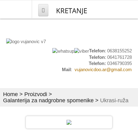
KRETANJE
NASLOVNA
PROIZVODI
Telefon
: 0638155252
Telefon
: 0641761728
Mesingana galanterija
Telefon:
0346790395
Mail
:
vujanovicdoo.ar@gmail.com
Kućni brojevi
Natpisi i obeležavanje
Home
>
Proizvodi
>
Grbovi i plakete
Galanterija za nadgrobne spomenike
>
Ukrasi-ruža
Set stočići i stolovi
Umetnički predmeti
Pločice za ulazna vrata