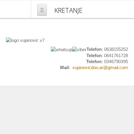
KRETANJE
NASLOVNA
PROIZVODI
Telefon
: 0638155252
Telefon
: 0641761728
Mesingana galanterija
Telefon:
0346790395
Mail
:
vujanovicdoo.ar@gmail.com
Kućni brojevi
Natpisi i obeležavanje
Grbovi i plakete
Set stočići i stolovi
Umetnički predmeti
Pločice za ulazna vrata