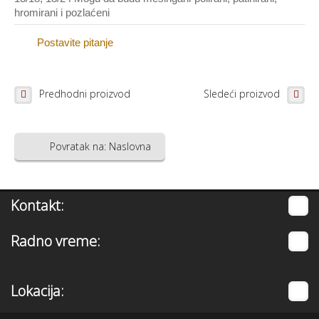
hromirani i pozlaćeni
USLUGE
Postavite pitanje
CNC graviranje
Peskarenje
Predhodni proizvod
Sledeći proizvod
Ručno klesanje
Povratak na: Naslovna
SLIKE
Slike na porcelanu
Kontakt:
Grebane umetničke slike
Ikone na porcelanu
Radno vreme:
O NAMA
Lokacija:
KONTAKT