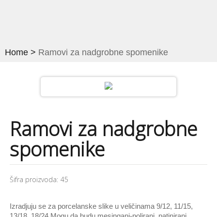
Galerija (naši radovi)
Galanterija za nadgrobne spomenike
Home
>
Ramovi za nadgrobne spomenike
Slova i brojevi
Krstovi i obeležja
Ramovi
Alke
Ramovi za nadgrobne
Vazne i kandila
spomenike
Pločice sa natpisom
Ruže i ukrasi
Šifra proizvoda:
45
Inoks-prohrom
Galerija (naši radovi)
Izradjuju se za porcelanske slike u veličinama 9/12, 11/15,
13/18, 18/24 Mogu da budu mesingani-polirani, patinirani,